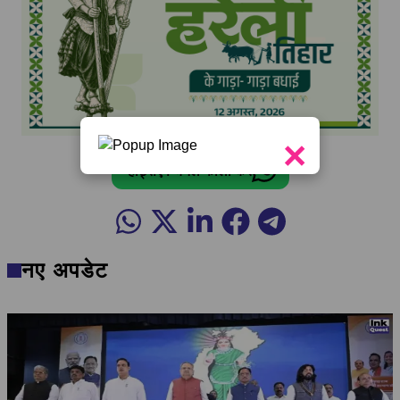
×
व्हॉट्सऐप चैनल फॉलो करें
नए अपडेट