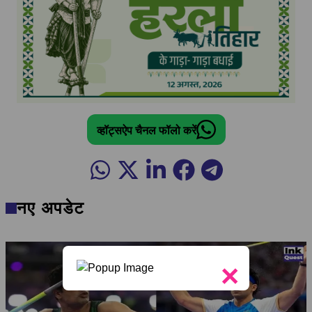
व्हॉट्सऐप चैनल फॉलो करें
नए अपडेट
×