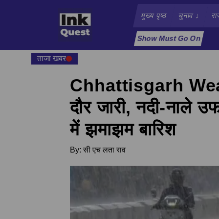
मुख्य पृष्ठ
चुनाव
↓
रा
Show Must Go On
ताजा खबर
Chhattisgarh Weathe
दौर जारी, नदी-नाले उ
में झमाझम बारिश
By:
सी एच लता राव