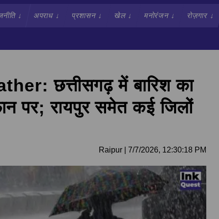
जनीति
↓
अपराध
↓
प्रशासन
↓
खेल
↓
मनोरंजन
↓
रोज़गार
↓
r: छत्तीसगढ़ में बारिश का
फान पर; रायपुर समेत कई जिलों
Raipur
|
7/7/2026, 12:30:18 PM