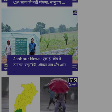
CM साय की बड़ी घोषणा, सामुदाय
...
Jashpur News: एक ही खेत में
टमाटर, स्ट्रॉबेरी, ऑयल पाम और आम
...