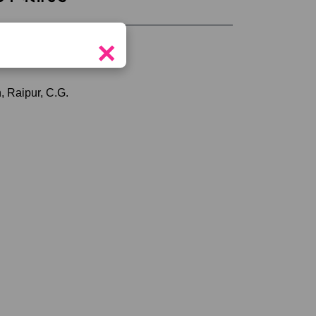
×
tor
, Raipur, C.G.