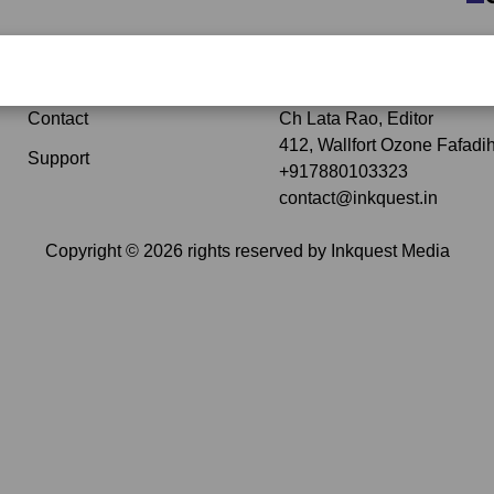
Subscribe
Contact Details Opera
Contact
Ch Lata Rao, Editor
412, Wallfort Ozone Fafadih
Support
+917880103323
contact@inkquest.in
Copyright ©
2026
rights reserved by
Inkquest Media