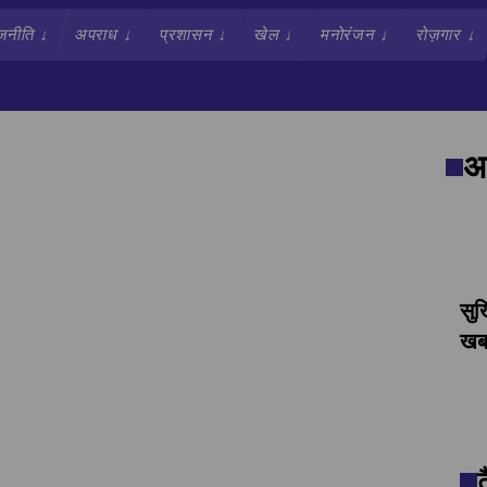
जनीति
↓
अपराध
↓
प्रशासन
↓
खेल
↓
मनोरंजन
↓
रोज़गार
↓
अव
सुर
खबर