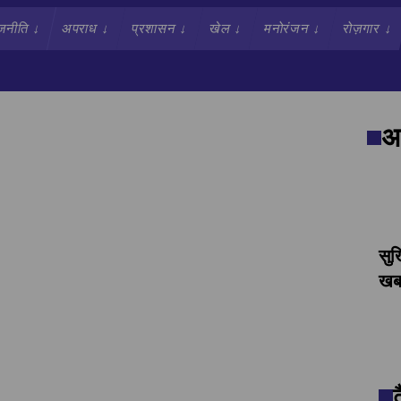
जनीति
↓
अपराध
↓
प्रशासन
↓
खेल
↓
मनोरंजन
↓
रोज़गार
↓
अव
सुर
खबर