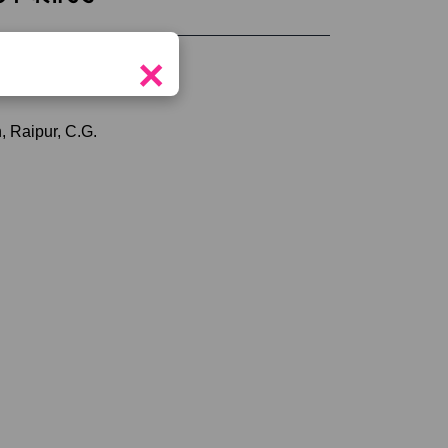
×
tor
, Raipur, C.G.