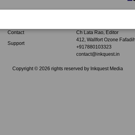
Subscribe
Contact Details Opera
Contact
Ch Lata Rao, Editor
412, Wallfort Ozone Fafadih
Support
+917880103323
contact@inkquest.in
Copyright ©
2026
rights reserved by
Inkquest Media