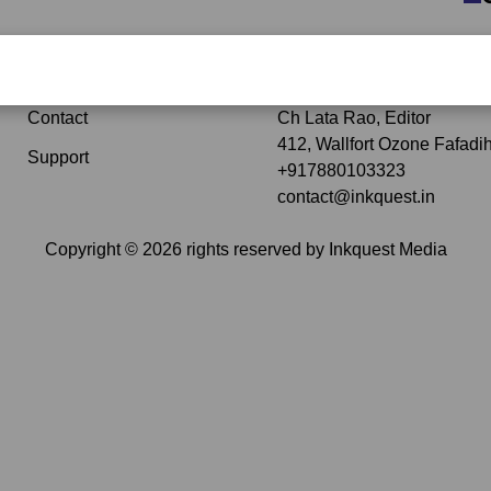
Subscribe
Contact Details Opera
Contact
Ch Lata Rao, Editor
412, Wallfort Ozone Fafadih
Support
+917880103323
contact@inkquest.in
Copyright ©
2026
rights reserved by
Inkquest Media