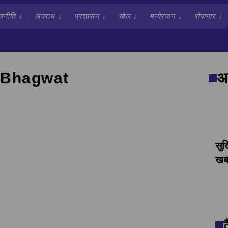
जनीति
↓
अपराध
↓
प्रशासन
↓
खेल
↓
मनोरंजन
↓
रोज़गार
↓
 Bhagwat
अव
सुर
खबर