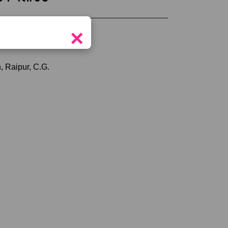
×
tor
, Raipur, C.G.