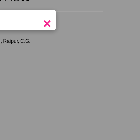
×
tor
, Raipur, C.G.