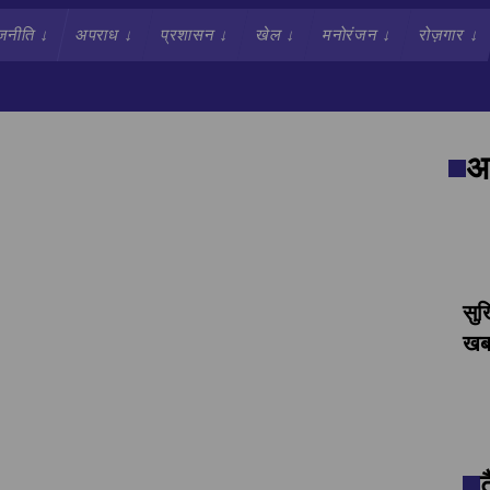
जनीति
↓
अपराध
↓
प्रशासन
↓
खेल
↓
मनोरंजन
↓
रोज़गार
↓
अव
सुर
खबर