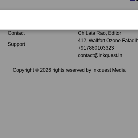
Subscribe
Contact Details Opera
Contact
Ch Lata Rao, Editor
412, Wallfort Ozone Fafadih
Support
+917880103323
contact@inkquest.in
Copyright ©
2026
rights reserved by
Inkquest Media