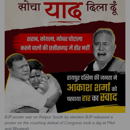
BJP poster war on Raipur South by election BJP released a
poster on the crushing defeat of Congress took a dig at Pilot
and Bhupesh