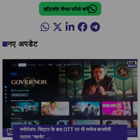
व्हॉट्सऐप चैनल फॉलो करें
नए अपडेट
मनोरंजन: थिएटर के बाद OTT पर भी मनोज बाजपेयी
स्टारर 'गवर्नर'
...