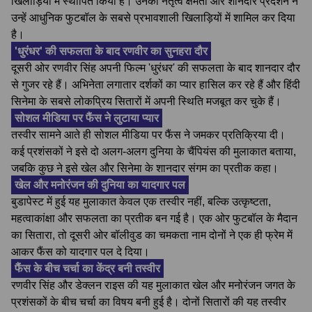
खिलाड़ियों में स्थापित किया है। उनकी नेतृत्व क्षमता और शानदार प्रदर्शन ने
उन्हें आधुनिक फुटबॉल के सबसे प्रभावशाली खिलाड़ियों में शामिल कर दिया
है।
'धुरंधर' की सफलता के बाद रणवीर का सुनहरा दौर
दूसरी ओर रणवीर सिंह अपनी फिल्म 'धुरंधर' की सफलता के बाद शानदार दौर
से गुजर रहे हैं। अभिनेता लगातार दर्शकों का प्यार हासिल कर रहे हैं और हिंदी
सिनेमा के सबसे लोकप्रिय सितारों में अपनी स्थिति मजबूत कर चुके हैं।
सोशल मीडिया पर फैंस ने लुटाया प्यार
तस्वीर सामने आते ही सोशल मीडिया पर फैंस ने जमकर प्रतिक्रिया दी।
कई प्रशंसकों ने इसे दो अलग-अलग दुनिया के चैंपियंस की मुलाकात बताया,
जबकि कुछ ने इसे खेल और सिनेमा के शानदार संगम का प्रतीक कहा।
खेल और मनोरंजन की दुनिया का यादगार पल
बुडापेस्ट में हुई यह मुलाकात केवल एक तस्वीर नहीं, बल्कि उत्कृष्टता,
महत्वाकांक्षा और सफलता का प्रतीक बन गई है। एक ओर फुटबॉल के मैदान
का सितारा, तो दूसरी ओर बॉलीवुड का चमकता नाम दोनों ने एक ही फ्रेम में
आकर फैंस को यादगार पल दे दिया।
फैंस के बीच चर्चा का केंद्र बनी तस्वीर
रणवीर सिंह और डेक्लन राइस की यह मुलाकात खेल और मनोरंजन जगत के
प्रशंसकों के बीच चर्चा का विषय बनी हुई है। दोनों सितारों की यह तस्वीर