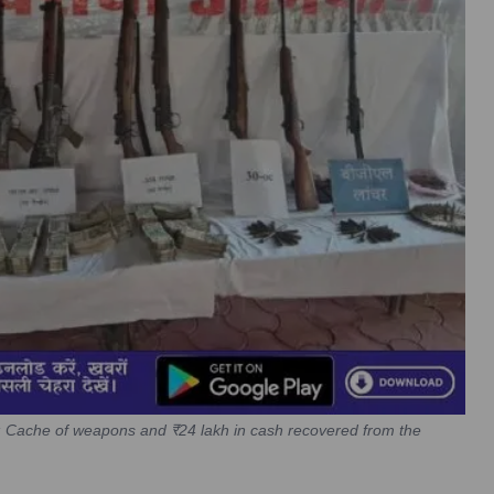
r: Cache of weapons and ₹24 lakh in cash recovered from the