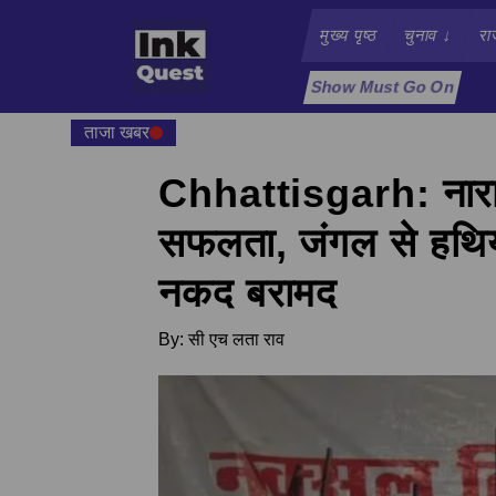
मुख्य पृष्ठ
चुनाव
↓
रा
Show Must Go On
ताजा खबर
Chhattisgarh: नारायणप
सफलता, जंगल से हथि
नकद बरामद
By:
सी एच लता राव