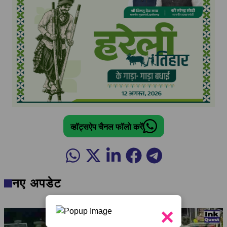
व्हॉट्सऐप चैनल फॉलो करें
नए अपडेट
×