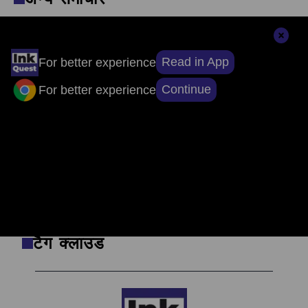
Read in App
संपादकों की पसंद
For better experience
Continue
For better experience
सुर्खियों से परे, सच्चाई तक: ऐप डाउनलोड करें, खबरों
का असली चेहरा देखें।
टैग क्लाउड