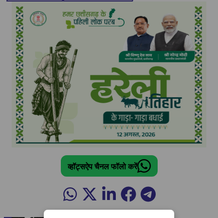
व्हॉट्सऐप चैनल फॉलो करें