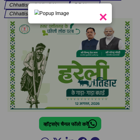
Chhattisgarh Hindi News
CG News
×
Chhattisgarh Today News
व्हॉट्सऐप चैनल फॉलो करें