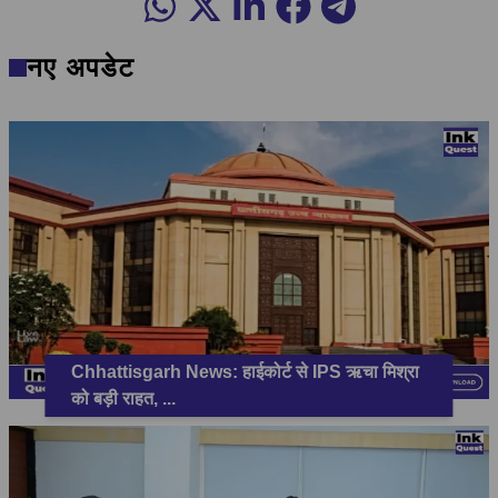
नए अपडेट
Chhattisgarh News: हाईकोर्ट से IPS ऋचा मिश्रा
को बड़ी राहत,
...