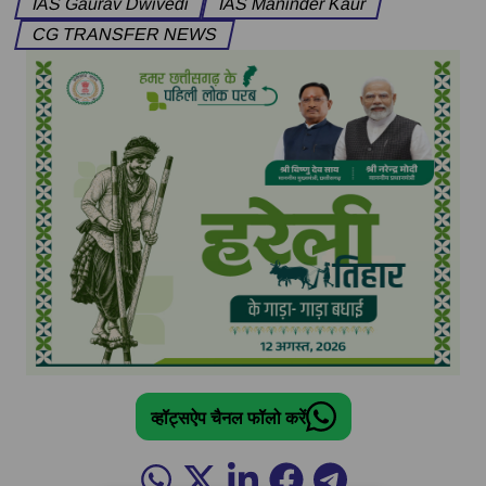
IAS Gaurav Dwivedi
IAS Maninder Kaur
CG TRANSFER NEWS
व्हॉट्सऐप चैनल फॉलो करें