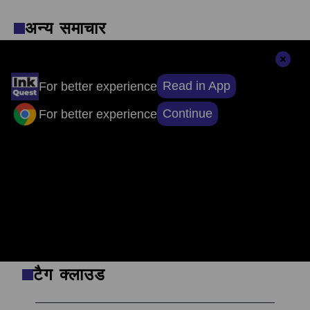
अन्य समाचार
Read in App
For better experience
संपादकों की पसंद
Continue
For better experience
सुर्खियों से परे, सच्चाई तक: ऐप डाउनलोड करें, खबरों
का असली चेहरा देखें।
टैग क्लाउड