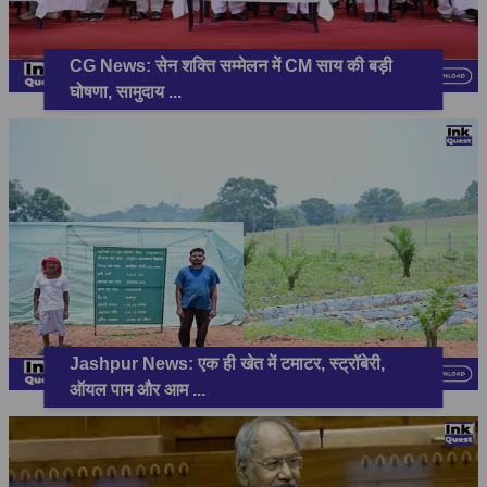
CG News: सेन शक्ति सम्मेलन में CM साय की बड़ी
घोषणा, सामुदाय
...
Jashpur News: एक ही खेत में टमाटर, स्ट्रॉबेरी,
ऑयल पाम और आम
...