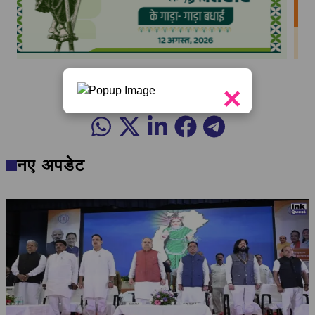
व्हॉट्सऐप चैनल फॉलो करें
×
नए अपडेट