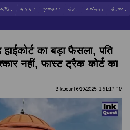
जनीति
↓
अपराध
↓
प्रशासन
↓
खेल
↓
मनोरंजन
↓
रोज़गार
↓
ाईकोर्ट का बड़ा फैसला, पति
ार नहीं, फास्ट ट्रैक कोर्ट का
Bilaspur
|
6/19/2025, 1:51:17 PM