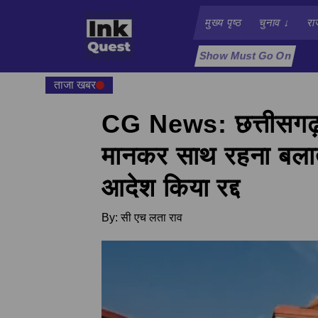
मुख्य पृष्ठ
चुनाव
↓
रा
Show Must Go On
ताजा खबर
CG News: छत्तीसगढ़ ह
मानकर साथ रहना बलात्क
आदेश किया रद्द
By:
सी एच लता राव