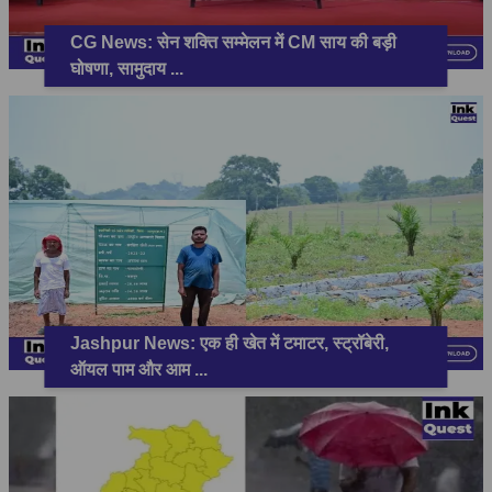
CG News: सेन शक्ति सम्मेलन में CM साय की बड़ी
घोषणा, सामुदाय
...
Jashpur News: एक ही खेत में टमाटर, स्ट्रॉबेरी,
ऑयल पाम और आम
...