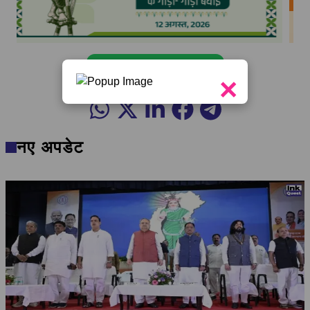
व्हॉट्सऐप चैनल फॉलो करें
×
नए अपडेट