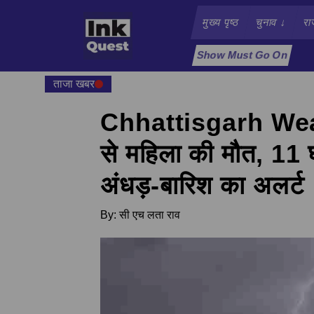
मुख्य पृष्ठ
चुनाव
↓
रा
Show Must Go On
ताजा खबर
Chhattisgarh Weather
से महिला की मौत, 11 घ
अंधड़-बारिश का अलर्ट
By:
सी एच लता राव