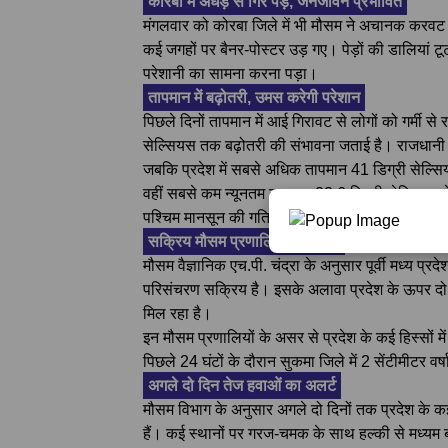
कोरबा में अंधड़ से गिरे पेड़, जनजीवन प्रभावित
मंगलवार को कोरबा जिले में भी मौसम ने अचानक करवट
कई जगहों पर बैनर-पोस्टर उड़ गए। पेड़ों की डालियां 
परेशानी का सामना करना पड़ा।
तापमान में बढ़ोतरी, उमस करेगी परेशान
पिछले दिनों तापमान में आई गिरावट से लोगों को गर्मी 
सेल्सियस तक बढ़ोतरी की संभावना जताई है। राजधानी 
जबकि प्रदेश में सबसे अधिक तापमान 41 डिग्री सेल्सिय
वहीं सबसे कम न्यूनतम तापमान 23.6 डिग्री सेल्सियस पें
पश्चिम मानसून की गतिविधियां बढ़ने से वातावरण में नमी
सक्रिय मौसम प्रणालियों का असर
मौसम वैज्ञानिक एच.पी. चंद्रा के अनुसार पूर्वी मध्य 
परिसंचरण सक्रिय है। इसके अलावा प्रदेश के ऊपर दो द्
मिल रहा है।
इन मौसम प्रणालियों के असर से प्रदेश के कई हिस्सों 
पिछले 24 घंटों के दौरान सुकमा जिले में 2 सेंटीमीटर वर्ष
अगले दो दिन तेज हवाओं का अलर्ट
मौसम विभाग के अनुसार अगले दो दिनों तक प्रदेश के क
हैं। कई स्थानों पर गरज-चमक के साथ हल्की से मध्यम ब