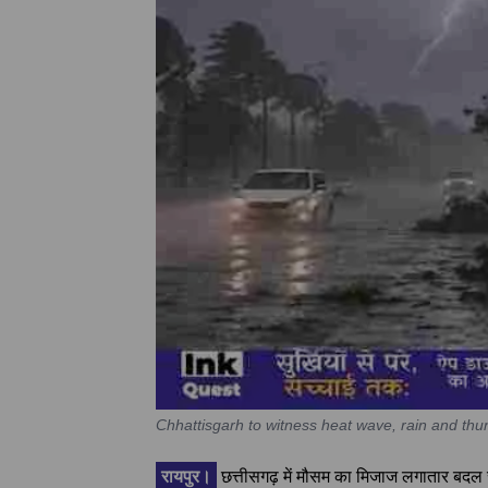
Chhattisgarh to witness heat wave, rain and thund
रायपुर।
छत्तीसगढ़ में मौसम का मिजाज लगातार बदल रहा