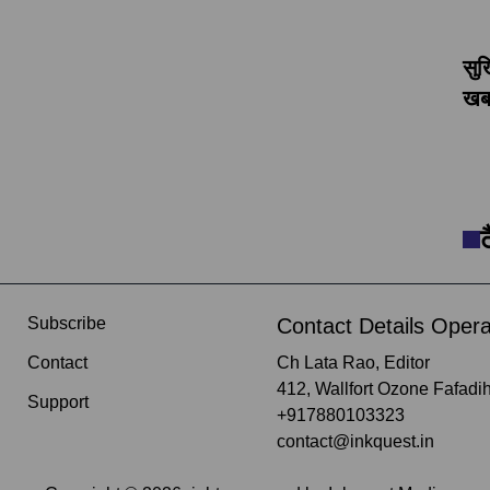
सुर
खबर
Subscribe
Contact Details Opera
Contact
Ch Lata Rao, Editor
412, Wallfort Ozone Fafadih
Support
+917880103323
contact@inkquest.in