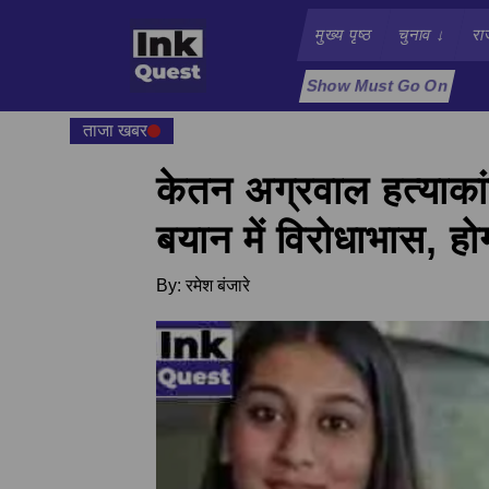
मुख्य पृष्ठ
चुनाव
↓
रा
Show Must Go On
ताजा खबर
केतन अग्रवाल हत्याका
बयान में विरोधाभास, हो
By:
रमेश बंजारे