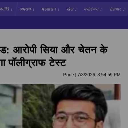
जनीति
↓
अपराध
↓
प्रशासन
↓
खेल
↓
मनोरंजन
↓
रोज़गार
↓
ंड: आरोपी सिया और चेतन के
गा पॉलीग्राफ टेस्ट
Pune
|
7/3/2026, 3:54:59 PM