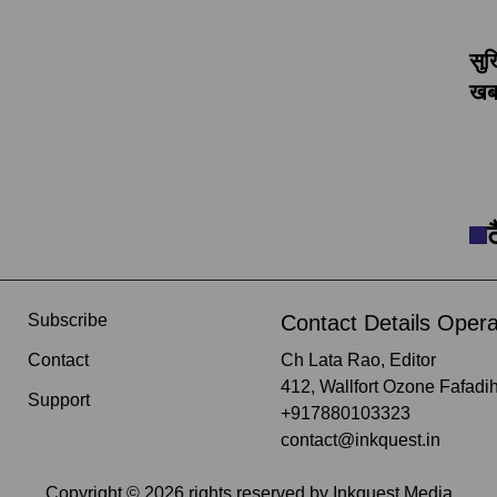
सुर
खबर
Subscribe
Contact Details Opera
Contact
Ch Lata Rao, Editor
412, Wallfort Ozone Fafadih
Support
+917880103323
contact@inkquest.in
Copyright ©
2026
rights reserved by
Inkquest Media