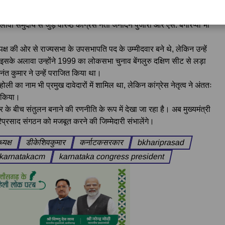
द का जन्म 29 जुलाई 1954 को हुआ था। वे लंबे समय से भाजपा, आरएसएस
ा समुदाय से जुड़े वरिष्ठ कांग्रेस नेता जनार्दन पुजारी और एस. बंगारप्पा भी
।
विपक्ष की ओर से राज्यसभा के उपसभापति पद के उम्मीदवार बने थे, लेकिन उन्हें
इसके अलावा उन्होंने 1999 का लोकसभा चुनाव बेंगलुरु दक्षिण सीट से लड़ा
 अनंत कुमार ने उन्हें पराजित किया था।
होली का नाम भी प्रमुख दावेदारों में शामिल था, लेकिन कांग्रेस नेतृत्व ने अंततः
ा किया।
के बीच संतुलन बनाने की रणनीति के रूप में देखा जा रहा है। अब मुख्यमंत्री
िप्रसाद संगठन को मजबूत करने की जिम्मेदारी संभालेंगे।
्यक्ष
डीकेशिवकुमार
कर्नाटकसरकार
bkhariprasad
karnatakacm
karnataka congress president