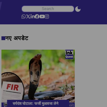
नए अपडेट
सर्पदंश घोटाला: फर्जी मुआवजा लेने