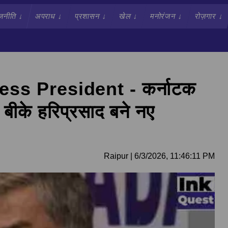
जनीति
↓
अपराध
↓
प्रशासन
↓
खेल
↓
मनोरंजन
↓
रोज़गार
↓
ss President - कर्नाटक
: बीके हरिप्रसाद बने नए
Raipur
|
6/3/2026, 11:46:11 PM