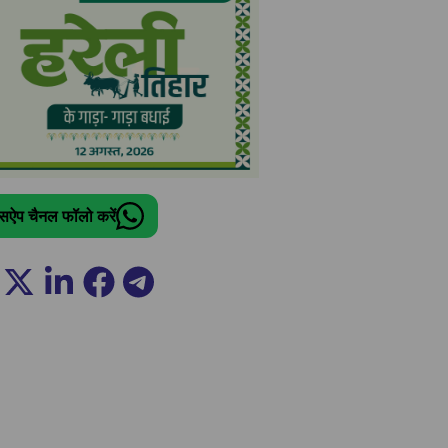
ट्सऐप चैनल फॉलो करें