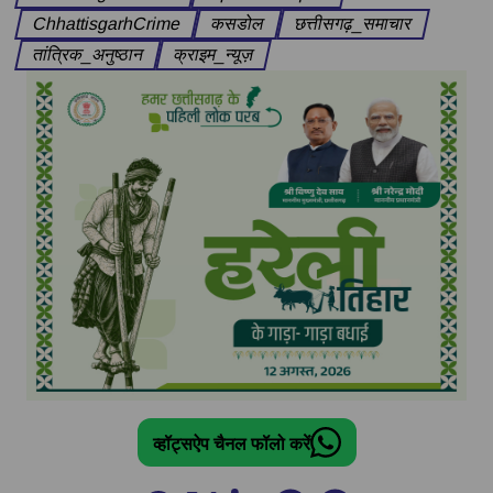
ChhattisgarhCrime
कसडोल
छत्तीसगढ़_समाचार
तांत्रिक_अनुष्ठान
क्राइम_न्यूज़
व्हॉट्सऐप चैनल फॉलो करें