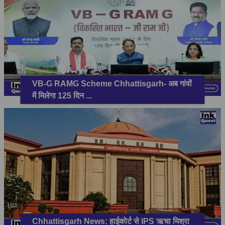
VB-G RAMG Scheme Chhattisgarh- अब गांवों
में मिलेगा 125 दिन
...
Chhattisgarh News: हाईकोर्ट से IPS ऋचा मिश्रा