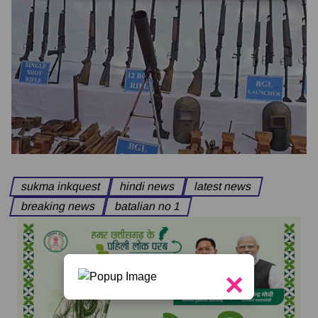
sukma inkquest
hindi news
latest news
breaking news
batalian no 1
×