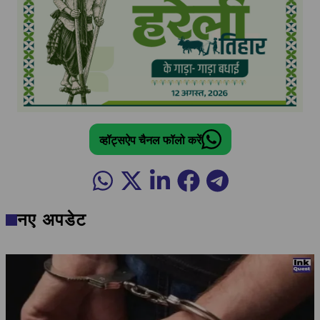
व्हॉट्सऐप चैनल फॉलो करें
नए अपडेट