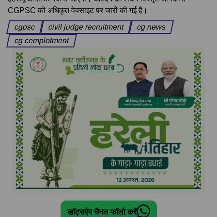
CGPSC की अधिकृत वेबसाइट पर जारी की गई है।
cgpsc
civil judge recruitment
cg news
cg cemplotment
व्हॉट्सऐप चैनल फॉलो करें