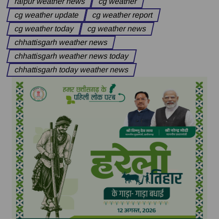
raipur weather news
cg weather
cg weather update
cg weather report
cg weather today
cg weather news
chhattisgarh weather news
chhattisgarh weather news today
chhattisgarh today weather news