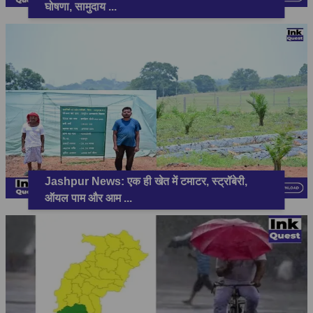
घोषणा, सामुदाय
...
Jashpur News: एक ही खेत में टमाटर, स्ट्रॉबेरी,
ऑयल पाम और आम
...