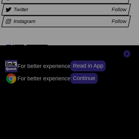
Twitter
Follow
Instagram
Follow
अन्य समाचार
Read in App
For better experience
संपादकों की पसंद
Continue
For better experience
सुर्खियों से परे, सच्चाई तक: ऐप डाउनलोड करें, खबरों
का असली चेहरा देखें।