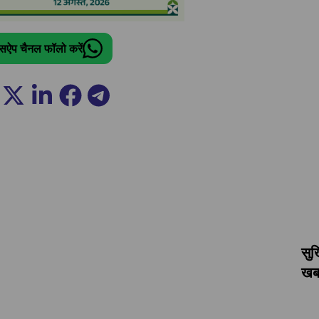
ट्सऐप चैनल फॉलो करें
सुर
खबर