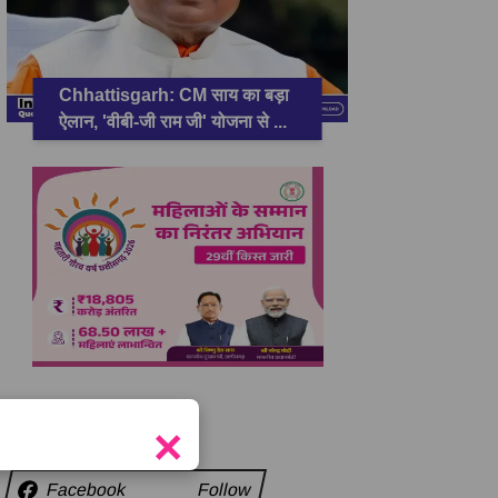
Chhattisgarh: CM साय का बड़ा
ऐलान, 'वीबी-जी राम जी' योजना से
...
सामाजिक कड़ियाँ
×
Facebook
Follow