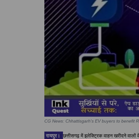
CG News: Chhattisgarh's EV buyers to benefit
रायपुर।
छत्तीसगढ़ में इलेक्ट्रिक वाहन खरीदने वालों