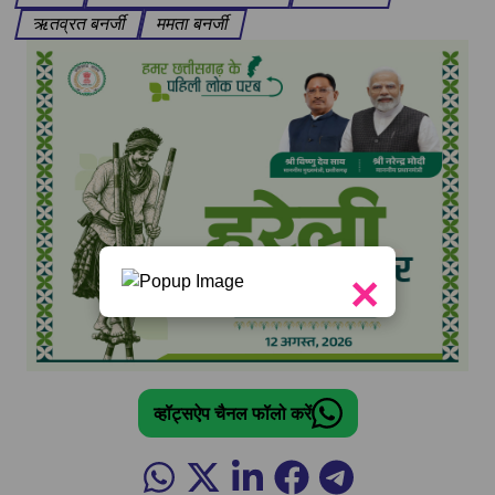
ऋतव्रत बनर्जी
ममता बनर्जी
×
व्हॉट्सऐप चैनल फॉलो करें