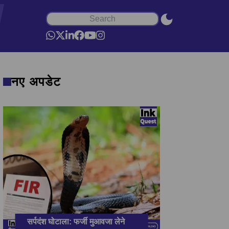
नए अपडेट
सर्पदंश घोटाला: फर्जी मुआवजा लेने