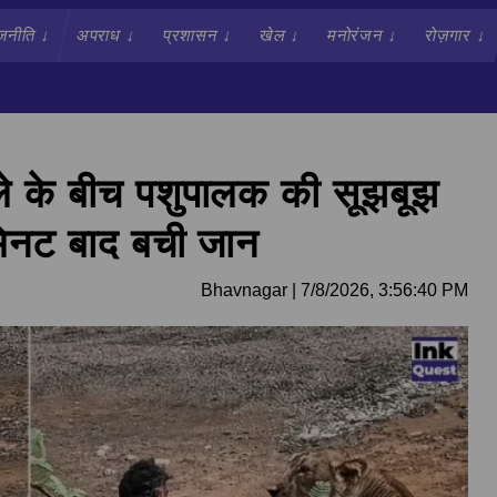
जनीति
↓
अपराध
↓
प्रशासन
↓
खेल
↓
मनोरंजन
↓
रोज़गार
↓
मले के बीच पशुपालक की सूझबूझ
मिनट बाद बची जान
Bhavnagar
|
7/8/2026, 3:56:40 PM