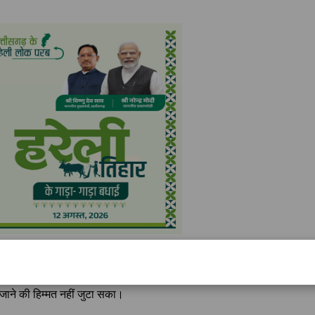
 बीच करीब 30 मिनट तक जान बचाने की जद्दोजहद चलती रही। इस दौरान आसपास
जाने की हिम्मत नहीं जुटा सका।