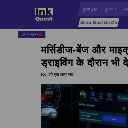
मुख्य पृष्ठ
चुनाव
↓
रा
Show Must Go On
ताजा खबर
मर्सिडीज-बेंज और माइ
ड्राइविंग के दौरान भी 
By:
सी एच लता राव