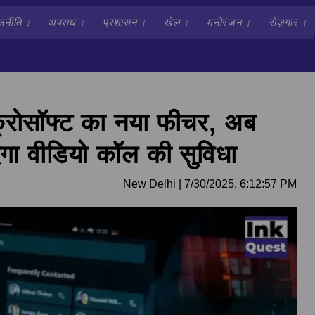
जनीति
↓
अपराध
↓
प्रशासन
↓
खेल
↓
मनोरंजन
↓
रोज़गार
↓
क्रोसॉफ्ट का नया फीचर, अब
देगा वीडियो कॉल की सुविधा
New Delhi
|
7/30/2025, 6:12:57 PM