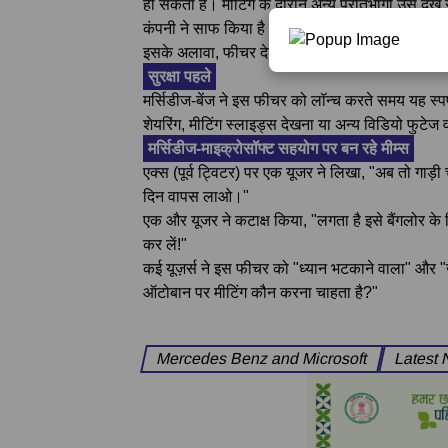
हो सकता है। मीटिंग के दौरान अन्य प्रतिभागी उसे देख 
कंपनी ने साफ किया है कि जैसे ही ड्राइवर का कैमरा ऑन 
इसके अलावा, फीचर देश-दर-देश अलग-अलग नियमों और 
सुरक्षा पहले
मर्सिडीज-बेंज ने इस फीचर को लॉन्च करते समय यह स्पष्
शेयरिंग, मीटिंग स्लाइड्स देखना या अन्य विडियो फुटेज
मर्सिडीज-माइक्रोसॉफ्ट सहयोग पर बन रहे मीम्स
एक्स (पूर्व ट्विटर) पर एक यूजर ने लिखा, "अब तो गाड
दिन वापस लाओ।"
एक और यूजर ने कटाक्ष किया, "लगता है इसे बैंगलोर के ल
कर लें!"
कई यूज़र्स ने इस फीचर को "ध्यान भटकाने वाला" और 
ऑटोबान पर मीटिंग कौन करना चाहता है?"
Mercedes Benz and Microsoft
Latest