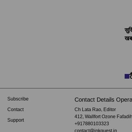
सुर
खबर
Subscribe
Contact Details Opera
Contact
Ch Lata Rao, Editor
412, Wallfort Ozone Fafadih
Support
+917880103323
contact@inkquest.in