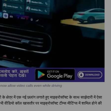
now allow video calls even while driving
े क्षेत्र में एक नई छलांग लगाते हुए माइक्रोसॉफ्ट के साथ साझेदारी में ऐसा
भी वीडियो कॉल खासतौर पर माइक्रोसॉफ्ट टीम्स मीटिंग्स में शामिल होने की