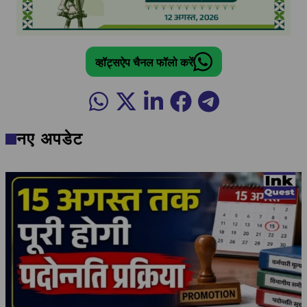
व्हॉट्सऐप चैनल फॉलो करें
नए अपडेट