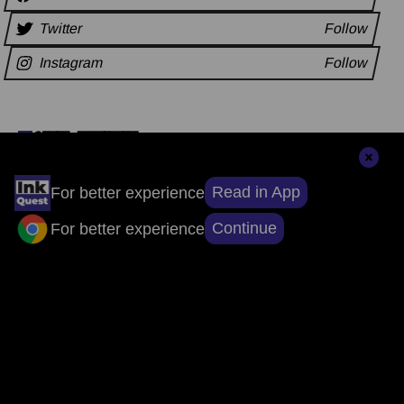
Twitter
Follow
Instagram
Follow
अन्य समाचार
Read in App
For better experience
संपादकों की पसंद
Continue
For better experience
सुर्खियों से परे, सच्चाई तक: ऐप डाउनलोड करें, खबरों
का असली चेहरा देखें।