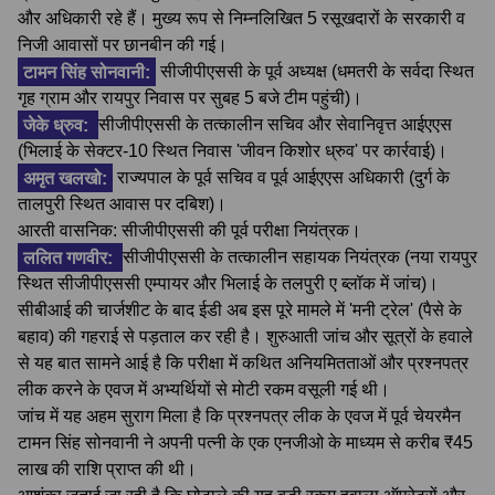
और अधिकारी रहे हैं। मुख्य रूप से निम्नलिखित 5 रसूखदारों के सरकारी व
निजी आवासों पर छानबीन की गई।
टामन सिंह सोनवानी:
सीजीपीएससी के पूर्व अध्यक्ष (धमतरी के सर्वदा स्थित
गृह ग्राम और रायपुर निवास पर सुबह 5 बजे टीम पहुंची)।
जेके ध्रुव:
सीजीपीएससी के तत्कालीन सचिव और सेवानिवृत्त आईएएस
(भिलाई के सेक्टर-10 स्थित निवास 'जीवन किशोर ध्रुव' पर कार्रवाई)।
अमृत खलखो:
राज्यपाल के पूर्व सचिव व पूर्व आईएएस अधिकारी (दुर्ग के
तालपुरी स्थित आवास पर दबिश)।
आरती वासनिक: सीजीपीएससी की पूर्व परीक्षा नियंत्रक।
ललित गणवीर:
सीजीपीएससी के तत्कालीन सहायक नियंत्रक (नया रायपुर
स्थित सीजीपीएससी एम्पायर और भिलाई के तलपुरी ए ब्लॉक में जांच)।
सीबीआई की चार्जशीट के बाद ईडी अब इस पूरे मामले में 'मनी ट्रेल' (पैसे के
बहाव) की गहराई से पड़ताल कर रही है। शुरुआती जांच और सूत्रों के हवाले
से यह बात सामने आई है कि परीक्षा में कथित अनियमितताओं और प्रश्नपत्र
लीक करने के एवज में अभ्यर्थियों से मोटी रकम वसूली गई थी।
जांच में यह अहम सुराग मिला है कि प्रश्नपत्र लीक के एवज में पूर्व चेयरमैन
टामन सिंह सोनवानी ने अपनी पत्नी के एक एनजीओ के माध्यम से करीब ₹45
लाख की राशि प्राप्त की थी।