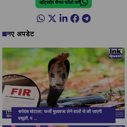
व्हॉट्सऐप चैनल फॉलो करें
नए अपडेट
सर्पदंश घोटाला: फर्जी मुआवजा लेने वालों से की जाएगी
वसूली, प
...