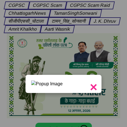
CGPSC
CGPSC Scam
CGPSC Scam Raid
ChhattisgarhNews
TamanSinghSonwani
सीजीपीएससी_घोटाला
टामन_सिंह_सोनवानी
J. K. Dhruv
Amrit Khalkho
Aarti Wasnik
×