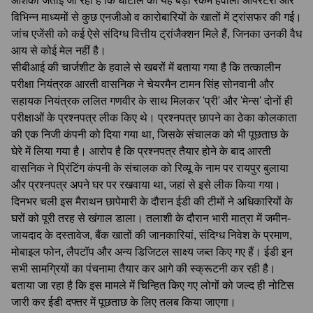
आशंका जताई जा रही है कि घोटाले की यह बड़ी रकम हवाला ऑपरेटरों और
विभिन्न माध्यमों से कुछ एनजीओ व कारोबारियों के खातों में ट्रांसफर की गई।
जांच एजेंसी को कई ऐसे संदिग्ध वित्तीय ट्रांजैक्शन मिले हैं, जिनका उनकी वैध
आय से कोई मेल नहीं है।
सीबीआई की चार्जशीट के हवाले से खबरों में बताया गया है कि तत्कालीन
परीक्षा नियंत्रक आरती वासनिक ने चेयरमैन टामन सिंह सोनवानी और
सहायक नियंत्रक ललित गणवीर के साथ मिलकर 'प्री' और 'मेन्स' दोनों ही
परीक्षाओं के प्रश्नपत्र लीक किए थे। प्रश्नपत्र छापने का ठेका कोलकाता
की एक निजी कंपनी को दिया गया था, जिसके संचालक को भी पूछताछ के
घेरे में लिया गया है। आरोप है कि प्रश्नपत्र तैयार होने के बाद आरती
वासनिक ने प्रिंटिंग कंपनी के संचालक को रिव्यू के नाम पर रायपुर बुलाया
और प्रश्नपत्र अपने घर पर रखवाया था, जहां से इसे लीक किया गया।
दिनभर चली इस मैराथन छापेमारी के दौरान ईडी की टीमों ने अधिकारियों के
घरों को पूरी तरह से खंगाल डाला। तलाशी के दौरान भारी मात्रा में जमीन-
जायदाद के दस्तावेज, बैंक खातों की जानकारियां, संदिग्ध निवेश के प्रमाण,
मोबाइल फोन, लैपटॉप और अन्य डिजिटल साक्ष्य जब्त किए गए हैं। ईडी इन
सभी सामग्रियों का पंचनामा तैयार कर आगे की स्क्रूटनी कर रही है।
बताया जा रहा है कि इस मामले में चिन्हित किए गए लोगों को जल्द ही नोटिस
जारी कर ईडी दफ्तर में पूछताछ के लिए तलब किया जाएगा।